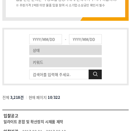
열린 KICT
※ 추정가격 1억원 미만 물품 입찰 참여 시 소기업·소상공인 확인서 필수
고객지원
입찰공고
채용공고
검
-
색
클린 KICT
연구부정행위 신고센터
화재안전 불법건축자재신고
작업중지 요청제
윤리경영
전체
3,218건
현재 페이지
10
/
322
윤리헌장
수의계약 현황
부패징계현황
입
입찰공고
찰
윤리위반신고센터
일라이트 혼합 및 확산장치 시제품 제작
공
고