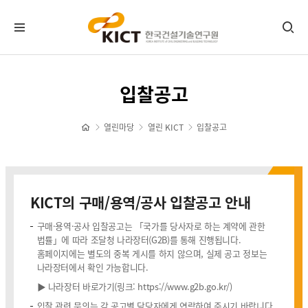
KICT뉴스
입찰공고
공지사항
포토뉴스
열린마당
열린 KICT
입찰공고
보도자료
타기관소식
홍보센터
KICT의 구매/용역/공사 입찰공고 안내
기관홍보물
구매·용역·공사 입찰공고는 「국가를 당사자로 하는 계약에 관한
정기간행물
법률」에 따라 조달청 나라장터(G2B)를 통해 진행됩니다.
홈페이지에는 별도의 중복 게시를 하지 않으며, 실제 공고 정보는
뉴스레터 신청/해지
나라장터에서 확인 가능합니다.
CI 다운로드
▶ 나라장터 바로가기(링크: https://www.g2b.go.kr/)
자료실
입찰 관련 문의는 각 공고별 담당자에게 연락하여 주시기 바랍니다.