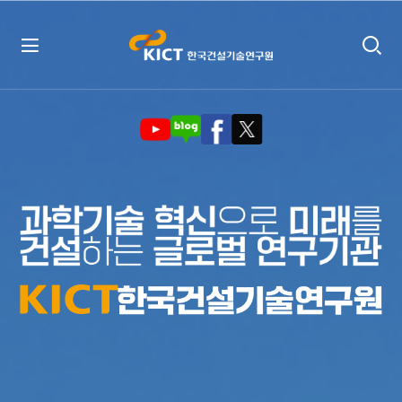
메
인
인사말
비
주
임무 및 기능
얼
영
역
비전 및 경영목표
연혁