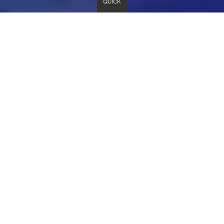
QUICK
교섭요구 노동조합의 확정 공고문
정
이
다
포토뉴스
3
/
3
지
전
음