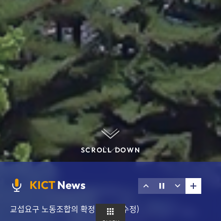
SCROLL DOWN
더
이
정
다
KICT
News
보
전
지
음
기