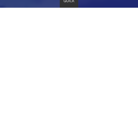
QUICK
정
이
다
포토뉴스
3
/
3
지
전
음