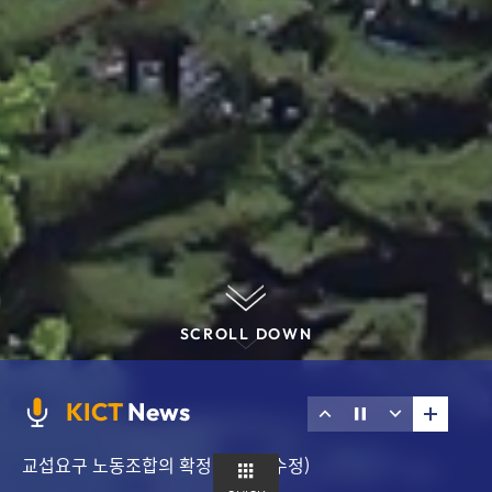
SCROLL DOWN
더
이
정
다
KICT
News
보
전
지
음
기
교섭요구 노동조합의 확정 공고문