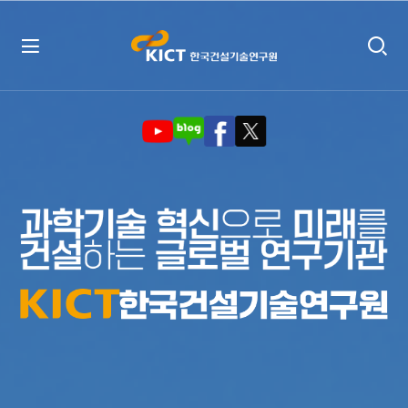
메
인
인사말
비
주
임무 및 기능
얼
영
역
비전 및 경영목표
연혁