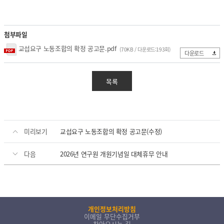
열린 KICT
고객지원
첨부파일
입찰공고
교섭요구 노동조합의 확정 공고문.pdf
(70KB / 다운로드:193회)
다운로드
채용공고
클린 KICT
목록
연구부정행위 신고센터
화재안전 불법건축자재신고
작업중지 요청제
미리보기
교섭요구 노동조합의 확정 공고문(수정)
윤리경영
다음
2026년 연구원 개원기념일 대체휴무 안내
윤리헌장
수의계약 현황
부패징계현황
윤리위반신고센터
개인정보처리방침
이메일 무단수집거부
찾아오시는 길