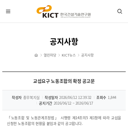
KICT뉴스
공지사항
공지사항
포토뉴스
열린마당
KICT뉴스
공지사항
보도자료
타기관소식
홍보센터
교섭요구 노동조합의 확정 공고문
기관홍보물
작성자
총무복지실
작성일자
2026/06/12 12:39:32
조회수
1,844
정기간행물
공지기간
2026/06/12 ~ 2026/06/17
뉴스레터 신청/해지
CI 다운로드
「노동조합 및 노동관계조정법」 시행령 제14조의5 제1항에 따라 교섭을
자료실
신청한 노동조합의 현황을 붙임과 같이 공고합니다.