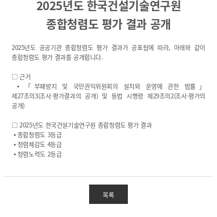
2025년도 한국건설기술연구원
열린 KICT
종합청렴도 평가 결과 공개
고객지원
입찰공고
2025년도 공공기관 종합청렴도 평가 결과가 공표됨에 따라, 아래와 같이
채용공고
종합청렴도 평가 결과를 공개합니다.
클린 KICT
□ 근거
⦁ 「부패방지 및 국민권익위원회의 설치와 운영에 관한 법률」
제27조의3(조사·평가결과의 공개) 및 동법 시행령 제29조의2(조사·평가의
연구부정행위 신고센터
공개)
화재안전 불법건축자재신고
작업중지 요청제
□ 2025년도 한국건설기술연구원 종합청렴도 평가 결과
⦁ 종합청렴도 3등급
윤리경영
⦁ 청렴체감도 4등급
⦁ 청렴노력도 2등급
윤리헌장
수의계약 현황
부패징계현황
목록
윤리위반신고센터