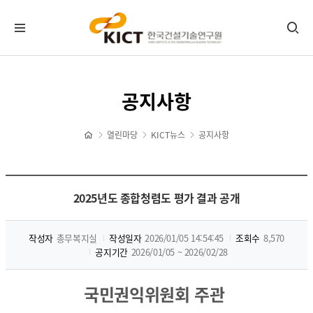
KICT뉴스
공지사항
공지사항
포토뉴스
열린마당
KICT뉴스
공지사항
보도자료
타기관소식
홍보센터
2025년도 종합청렴도 평가 결과 공개
기관홍보물
작성자
총무복지실
작성일자
2026/01/05 14:54:45
조회수
8,570
정기간행물
공지기간
2026/01/05 ~ 2026/02/28
뉴스레터 신청/해지
CI 다운로드
국민권익위원회 주관
자료실