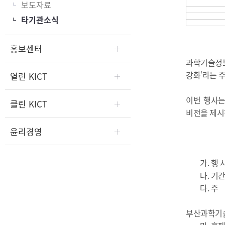
보도자료
타기관소식
홍보센터
과학기술정보
강화’라는 
열린 KICT
이번 행사는
클린 KICT
비전을 제시
윤리경영
가. 행 사 
나. 기간/장소
다. 주 
라. 공동
부산과학기