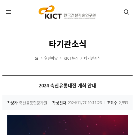
KICT뉴스
타기관소식
공지사항
포토뉴스
열린마당
KICT뉴스
타기관소식
보도자료
타기관소식
홍보센터
2024 축산유통대전 개최 안내
기관홍보물
작성자
축산물품질평가원
작성일자
2024/11/27 10:11:26
조회수
2,553
정기간행물
뉴스레터 신청/해지
CI 다운로드
자료실