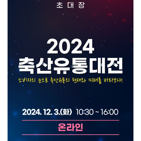
열린 KICT
고객지원
입찰공고
채용공고
클린 KICT
연구부정행위 신고센터
화재안전 불법건축자재신고
작업중지 요청제
윤리경영
윤리헌장
수의계약 현황
부패징계현황
윤리위반신고센터