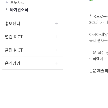
보도자료
타기관소식
한국도로공사와
2025)’ 가
홍보센터
아시아·대양주
열린 KICT
국제 행사는
클린 KICT
논문 접수 
각국에서 온
윤리경영
논문 제출 마