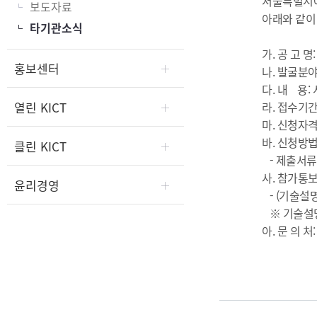
서울특별시에
보도자료
아래와 같이
타기관소식
가. 공 고
홍보센터
나. 발굴분
다. 내 용:
열린 KICT
라. 접수기간: 2
마. 신청자격
바. 신청방
클린 KICT
- 제출서류:
사. 참가통보:
윤리경영
- (기술설명회
※ 기술설명회
아. 문 의 