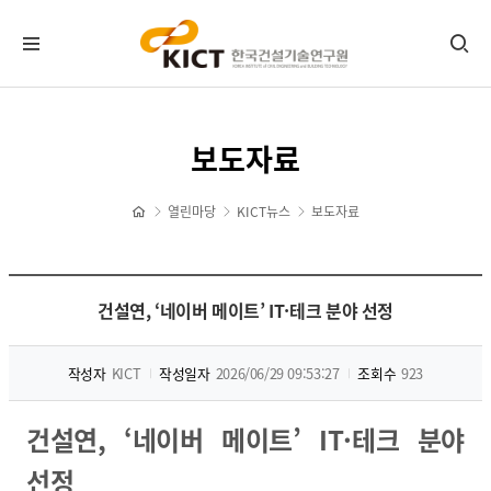
KICT뉴스
보도자료
공지사항
포토뉴스
열린마당
KICT뉴스
보도자료
보도자료
타기관소식
홍보센터
건설연, ‘네이버 메이트’ IT·테크 분야 선정
기관홍보물
작성자
KICT
작성일자
2026/06/29 09:53:27
조회수
923
정기간행물
뉴스레터 신청/해지
건설연, ‘네이버 메이트’ IT·테크 분야
CI 다운로드
자료실
선정