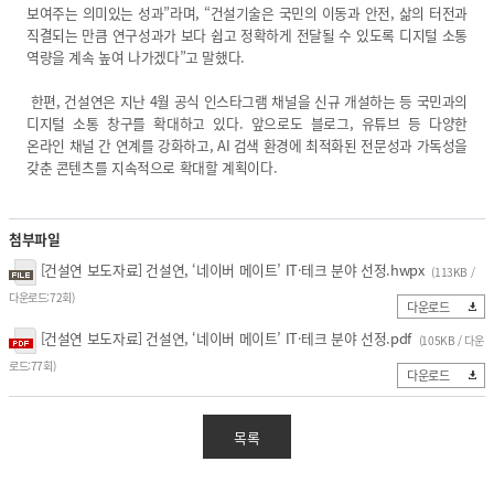
보여주는 의미있는 성과”라며, “건설기술은 국민의 이동과 안전, 삶의 터전과
직결되는 만큼 연구성과가 보다 쉽고 정확하게 전달될 수 있도록 디지털 소통
역량을 계속 높여 나가겠다”고 말했다.
한편, 건설연은 지난 4월 공식 인스타그램 채널을 신규 개설하는 등 국민과의
디지털 소통 창구를 확대하고 있다. 앞으로도 블로그, 유튜브 등 다양한
온라인 채널 간 연계를 강화하고, AI 검색 환경에 최적화된 전문성과 가독성을
갖춘 콘텐츠를 지속적으로 확대할 계획이다.
첨부파일
[건설연 보도자료] 건설연, ‘네이버 메이트’ IT·테크 분야 선정.hwpx
(113KB /
다운로드:72회)
다운로드
[건설연 보도자료] 건설연, ‘네이버 메이트’ IT·테크 분야 선정.pdf
(105KB / 다운
로드:77회)
다운로드
목록