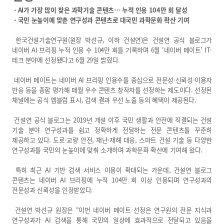
열린 KICT
- AI가 가장 많이 찾은 과학기술 콘텐츠… 누적 인용 104만 회 달성
- 국민 눈높이에 맞춘 연구성과 콘텐츠로 대국민 과학문화 확산 기여
고객지원
한국건설기술연구원(원장 박선규, 이하 건설연)은 건설연 공식 블로그가
입찰공고
네이버 AI 브리핑 누적 인용 수 104만 회를 기록하며 6월 ‘네이버 메이트’ IT·
채용공고
테크 분야에 선정됐다고 6월 29일 밝혔다.
클린 KICT
네이버 메이트는 네이버 AI 브리핑 인용수를 중심으로 전문성·신뢰성·이용자
반응 등을 종합 평가해 매월 우수 콘텐츠 창작자를 선정하는 제도이다. 선정된
연구부정행위 신고센터
채널에는 공식 엠블럼 표시, 검색 결과 우선 노출 등의 혜택이 제공된다.
화재안전 불법건축자재신고
건설연 공식 블로그는 2019년 개설 이후 국민 생활과 안전에 직결되는 건설
작업중지 요청제
기술 분야 연구성과를 쉽고 정확하게 전달하는 전문 콘텐츠를 꾸준히
제공하고 있다. 도로·교량 안전, 재난·재해 대응, 스마트 건설 기술 등 다양한
윤리경영
연구성과를 국민의 눈높이에 맞춰 소개하며 과학문화 확산에 기여해 왔다.
윤리헌장
특히 최근 AI 기반 검색 서비스 이용이 확대되는 가운데, 건설연 블로그
콘텐츠는 네이버 AI 브리핑에 누적 104만 회 이상 인용되며 연구성과의
수의계약 현황
전문성과 신뢰성을 인정받았다.
부패징계현황
윤리위반신고센터
건설연 박선규 원장은 “이번 네이버 메이트 선정은 연구원의 전문 지식과
연구성과가 AI 검색을 통해 국민의 일상에 효과적으로 전달되고 있음을