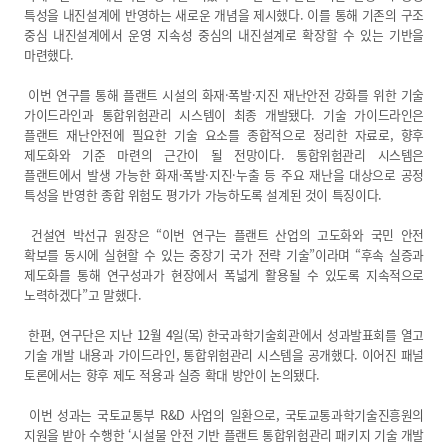
특성을 내진설계에 반영하는 새로운 개념을 제시했다. 이를 통해 기존의 구조
중심 내진설계에서 운영 지속성 중심의 내진설계로 확장할 수 있는 기반을
마련했다.
이번 연구를 통해 플랜트 시설의 화재·폭발·지진 재난안전 강화를 위한 기술
가이드라인과 통합위험관리 시스템이 최종 개발됐다. 기술 가이드라인은
플랜트 재난안전에 필요한 기술 요소를 종합적으로 정리한 자료로, 향후
제도화와 기준 마련의 근간이 될 전망이다. 통합위험관리 시스템은
플랜트에서 발생 가능한 화재·폭발·지진·누출 등 주요 재난을 대상으로 공정
특성을 반영한 종합 위험도 평가가 가능하도록 설계된 것이 특징이다.
건설연 박선규 원장은 “이번 연구는 플랜트 산업의 고도화와 국민 안전
확보를 동시에 실현할 수 있는 중장기 국가 전략 기술”이라며 “후속 실증과
제도화를 통해 연구성과가 현장에서 폭넓게 활용될 수 있도록 지속적으로
노력하겠다”고 말했다.
한편, 연구단은 지난 12월 4일(목) 한국과학기술회관에서 성과발표회를 열고
기술 개발 내용과 가이드라인, 통합위험관리 시스템을 공개했다. 이어진 패널
토론에서는 향후 제도 적용과 실증 확대 방안이 논의됐다.
이번 성과는 국토교통부 R&D 사업의 일환으로, 국토교통과학기술진흥원의
지원을 받아 수행한 ‘시설물 안전 기반 플랜트 통합위험관리 패키지 기술 개발