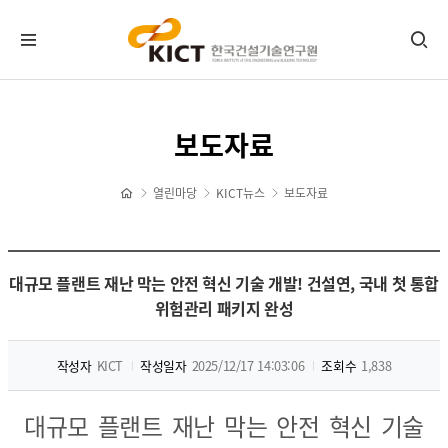
KICT뉴스
보도자료
공지사항
포토뉴스
열린마당
KICT뉴스
보도자료
보도자료
타기관소식
홍보센터
대규모 플랜트 재난 막는 안전 혁신 기술 개발! 건설연, 국내 첫 통합
위험관리 패키지 완성
기관홍보물
정기간행물
작성자
KICT
작성일자
2025/12/17 14:03:06
조회수
1,838
뉴스레터 신청/해지
CI 다운로드
대규모 플랜트 재난 막는 안전 혁신 기술
자료실