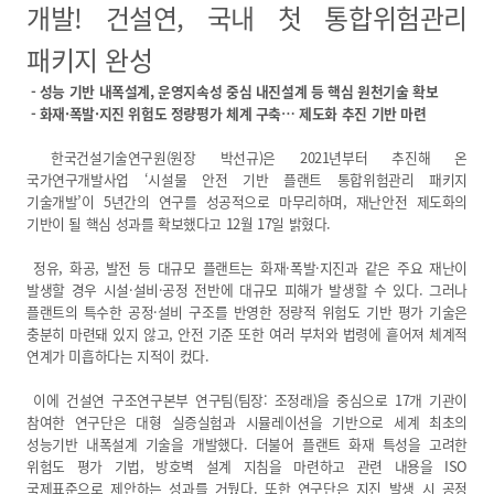
개발! 건설연, 국내 첫 통합위험관리
열린 KICT
패키지 완성
고객지원
- 성능 기반 내폭설계, 운영지속성 중심 내진설계 등 핵심 원천기술 확보
입찰공고
- 화재·폭발·지진 위험도 정량평가 체계 구축… 제도화 추진 기반 마련
채용공고
한국건설기술연구원(원장 박선규)은 2021년부터 추진해 온
클린 KICT
국가연구개발사업 ‘시설물 안전 기반 플랜트 통합위험관리 패키지
기술개발’이 5년간의 연구를 성공적으로 마무리하며, 재난안전 제도화의
연구부정행위 신고센터
기반이 될 핵심 성과를 확보했다고 12월 17일 밝혔다.
화재안전 불법건축자재신고
정유, 화공, 발전 등 대규모 플랜트는 화재·폭발·지진과 같은 주요 재난이
작업중지 요청제
발생할 경우 시설·설비·공정 전반에 대규모 피해가 발생할 수 있다. 그러나
플랜트의 특수한 공정·설비 구조를 반영한 정량적 위험도 기반 평가 기술은
윤리경영
충분히 마련돼 있지 않고, 안전 기준 또한 여러 부처와 법령에 흩어져 체계적
연계가 미흡하다는 지적이 컸다.
윤리헌장
수의계약 현황
이에 건설연 구조연구본부 연구팀(팀장: 조정래)을 중심으로 17개 기관이
참여한 연구단은 대형 실증실험과 시뮬레이션을 기반으로 세계 최초의
부패징계현황
성능기반 내폭설계 기술을 개발했다. 더불어 플랜트 화재 특성을 고려한
윤리위반신고센터
위험도 평가 기법, 방호벽 설계 지침을 마련하고 관련 내용을 ISO
국제표준으로 제안하는 성과를 거뒀다. 또한 연구단은 지진 발생 시 공정