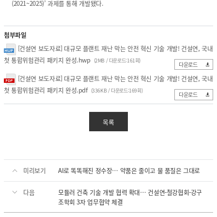
(2021~2025)’ 과제를 통해 개발됐다.
첨부파일
[건설연 보도자료] 대규모 플랜트 재난 막는 안전 혁신 기술 개발! 건설연, 국내
첫 통합위험관리 패키지 완성.hwp
(2MB / 다운로드:161회)
다운로드
[건설연 보도자료] 대규모 플랜트 재난 막는 안전 혁신 기술 개발! 건설연, 국내
첫 통합위험관리 패키지 완성.pdf
(336KB / 다운로드:169회)
다운로드
목록
미리보기
AI로 똑똑해진 정수장… 약품은 줄이고 물 품질은 그대로
다음
모듈러 건축 기술 개발 협력 확대… 건설연-철강협회-강구
조학회 3자 업무협약 체결