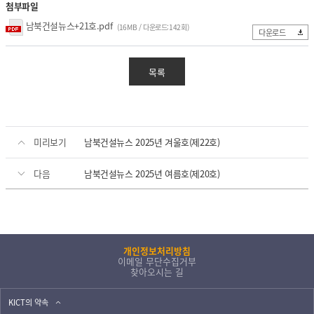
첨부파일
열린 KICT
남북건설뉴스+21호.pdf
(16MB / 다운로드:142회)
다운로드
고객지원
입찰공고
목록
채용공고
클린 KICT
연구부정행위 신고센터
미리보기
남북건설뉴스 2025년 겨울호(제22호)
화재안전 불법건축자재신고
작업중지 요청제
다음
남북건설뉴스 2025년 여름호(제20호)
윤리경영
윤리헌장
개인정보처리방침
수의계약 현황
이메일 무단수집거부
부패징계현황
찾아오시는 길
윤리위반신고센터
KICT의 약속