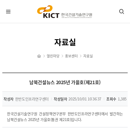
KICT뉴스
자료실
공지사항
포토뉴스
열린마당
홍보센터
자료실
보도자료
타기관소식
홍보센터
남북건설뉴스 2025년 가을호(제21호)
기관홍보물
작성자
한반도인프라연구센터
작성일자
2025/10/01 10:36:37
조회수
1,385
정기간행물
뉴스레터 신청/해지
한국건설기술연구원 건설정책연구본부 한반도인프라연구센터에서 발간하는
CI 다운로드
남북건설뉴스 2025년 가을호(통권 제21호)입니다.
자료실