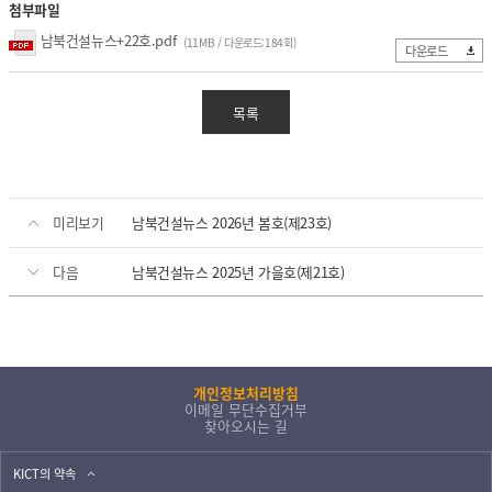
첨부파일
열린 KICT
남북건설뉴스+22호.pdf
(11MB / 다운로드:184회)
다운로드
고객지원
입찰공고
목록
채용공고
클린 KICT
연구부정행위 신고센터
미리보기
남북건설뉴스 2026년 봄호(제23호)
화재안전 불법건축자재신고
작업중지 요청제
다음
남북건설뉴스 2025년 가을호(제21호)
윤리경영
윤리헌장
개인정보처리방침
수의계약 현황
이메일 무단수집거부
부패징계현황
찾아오시는 길
윤리위반신고센터
KICT의 약속