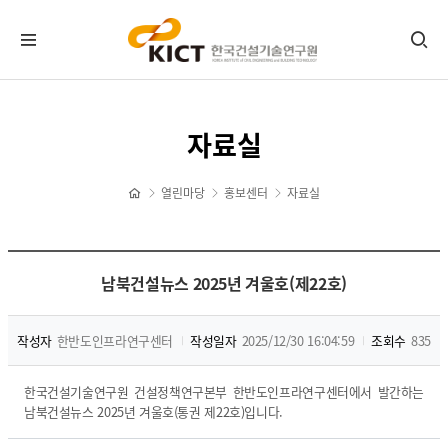
KICT뉴스
자료실
공지사항
포토뉴스
열린마당
홍보센터
자료실
보도자료
타기관소식
홍보센터
남북건설뉴스 2025년 겨울호(제22호)
기관홍보물
작성자
한반도인프라연구센터
작성일자
2025/12/30 16:04:59
조회수
835
정기간행물
뉴스레터 신청/해지
한국건설기술연구원 건설정책연구본부 한반도인프라연구센터에서 발간하는
CI 다운로드
남북건설뉴스 2025년 겨울호(통권 제22호)입니다.
자료실