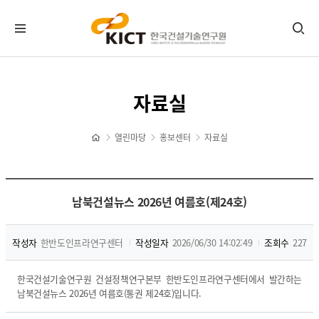
KICT뉴스
자료실
공지사항
포토뉴스
열린마당
홍보센터
자료실
보도자료
타기관소식
홍보센터
남북건설뉴스 2026년 여름호(제24호)
기관홍보물
작성자
한반도인프라연구센터
작성일자
2026/06/30 14:02:49
조회수
227
정기간행물
뉴스레터 신청/해지
한국건설기술연구원 건설정책연구본부 한반도인프라연구센터에서 발간하는
CI 다운로드
남북건설뉴스 2026년 여름호(통권 제24호)입니다.
자료실