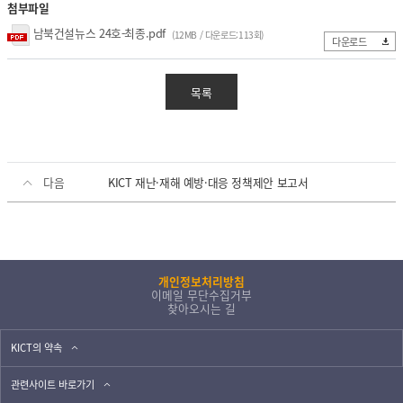
첨부파일
열린 KICT
남북건설뉴스 24호-최종.pdf
(12MB / 다운로드:113회)
다운로드
고객지원
입찰공고
목록
채용공고
클린 KICT
연구부정행위 신고센터
다음
KICT 재난·재해 예방·대응 정책제안 보고서
화재안전 불법건축자재신고
작업중지 요청제
윤리경영
개인정보처리방침
이메일 무단수집거부
윤리헌장
찾아오시는 길
수의계약 현황
부패징계현황
KICT의 약속
윤리위반신고센터
관련사이트 바로가기