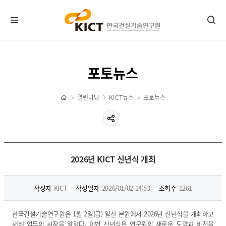
KICT뉴스
포토뉴스
공지사항
포토뉴스
열린마당
KICT뉴스
포토뉴스
보도자료
타기관소식
홍보센터
2026년 KICT 신년식 개최
기관홍보물
정기간행물
뉴스레터 신청/해지
작성자
KICT
작성일자
2026/01/02 14:53
조회수
1261
CI 다운로드
자료실
한국건설기술연구원은 1월 2일(금) 일산 본원에서 2026년 신년식을 개최하고
새해 업무의 시작을 알렸다. 이번 신년식은 연구원의 새로운 도약과 비전을