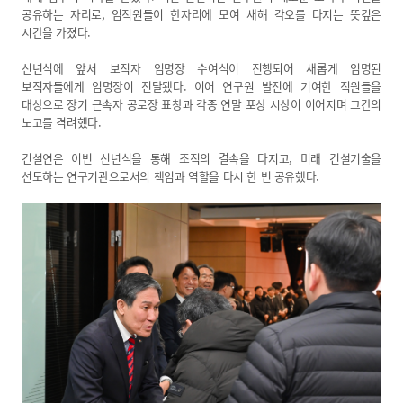
열린 KICT
공유하는 자리로, 임직원들이 한자리에 모여 새해 각오를 다지는 뜻깊은
시간을 가졌다.
고객지원
신년식에 앞서 보직자 임명장 수여식이 진행되어 새롭게 임명된
입찰공고
보직자들에게 임명장이 전달됐다. 이어 연구원 발전에 기여한 직원들을
채용공고
대상으로 장기 근속자 공로장 표창과 각종 연말 포상 시상이 이어지며 그간의
노고를 격려했다.
클린 KICT
건설연은 이번 신년식을 통해 조직의 결속을 다지고, 미래 건설기술을
선도하는 연구기관으로서의 책임과 역할을 다시 한 번 공유했다.
연구부정행위 신고센터
화재안전 불법건축자재신고
작업중지 요청제
윤리경영
윤리헌장
수의계약 현황
부패징계현황
윤리위반신고센터