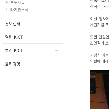
한국건설기술
보도자료
참석한 가운
타기관소식
이날 행사에
홍보센터
개원기념 포
열린 KICT
또한 건설연
초연결과 포
클린 KICT
기념식 이후
역할에 대해
윤리경영