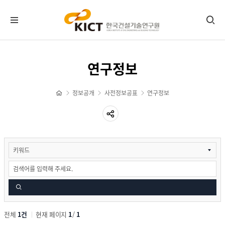
정보공개제도안내
연구정보
사전정보공표
정보공개
사전정보공표
연구정보
예산재무정보
계약정보
연구정보
검
건설기술정책
색
건설품질·인/지정
국제기술협력
기타
공공데이터개방
전체
1건
현재 페이지
1
/
1