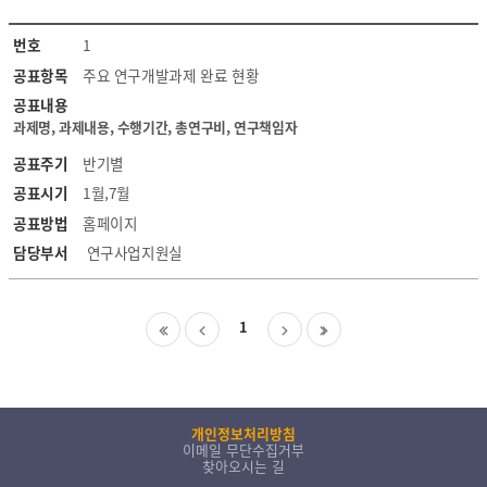
이용방법안내
연
공공데이터목록
번호
1
구
공표항목
주요 연구개발과제 완료 현황
정
출연연 경영공시
보
공표내용
현
과제명, 과제내용, 수행기간, 총연구비, 연구책임자
황
감사결과및사례
공표주기
반기별
목
록
공표시기
1월,7월
감사결과
공표방법
홈페이지
담당부서
연구사업지원실
기부금 운용현황
1
개인정보처리방침
이메일 무단수집거부
찾아오시는 길