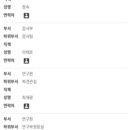
성명
정숙
연락처
부서
감사부
하위부서
감사팀
직책
성명
이태호
연락처
부서
연구원
하위부서
파견관실
직책
성명
최재광
연락처
부서
연구원
하위부서
연구부원장실