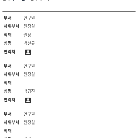
연
부서
연구원
구
하위부서
원장실
진
목
직책
원장
록
성명
박선규
연락처
부서
연구원
하위부서
원장실
직책
성명
백경진
연락처
부서
연구원
하위부서
원장실
직책