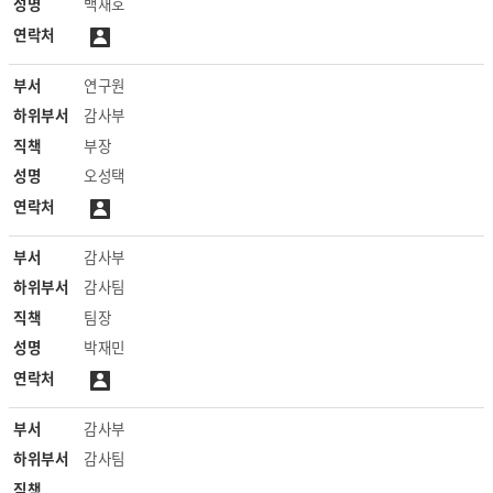
성명
백재호
연락처
부서
연구원
하위부서
감사부
직책
부장
성명
오성택
연락처
부서
감사부
하위부서
감사팀
직책
팀장
성명
박재민
연락처
부서
감사부
하위부서
감사팀
직책