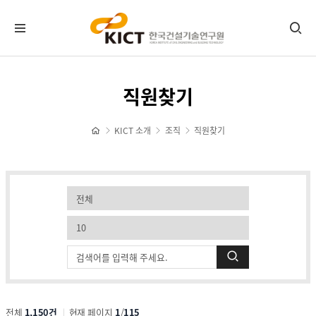
인사말
직원찾기
임무 및 기능
KICT 소개
조직
직원찾기
비전 및 경영목표
검
색
연혁
목
록
갯
수
조직
선
택
조직도
전체
1,150건
현재 페이지
1
/
115
직원찾기