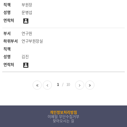
직책
부원장
성명
문병섭
연락처
부서
연구원
하위부서
연구부원장실
직책
성명
김진
연락처
1
10
개인정보처리방침
이메일 무단수집거부
찾아오시는 길