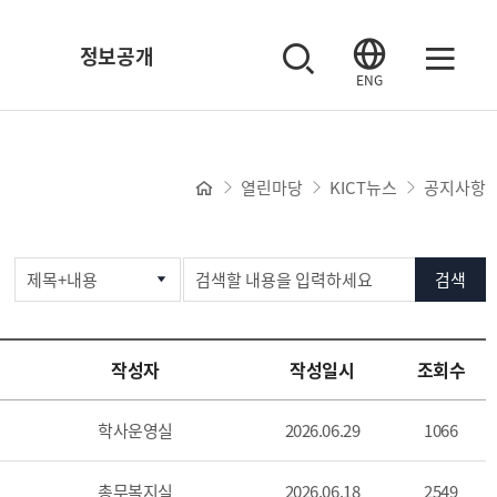
정보공개
ENG
열린마당
KICT뉴스
공지사항
알
검색
림
사
항
작성자
작성일시
조회수
검
색
학사운영실
2026.06.29
1066
총무복지실
2026.06.18
2549