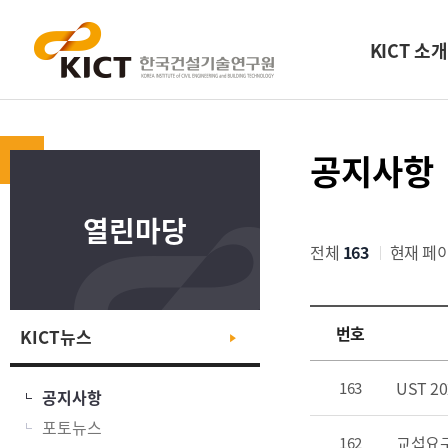
KICT 소개
공지사항
열린마당
전체
163
현재 페
알
번호
KICT뉴스
림
사
UST 
163
항
공지사항
목
포토뉴스
록
교섭요구
162