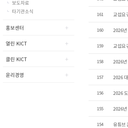
보도자료
타기관소식
교섭요구
161
홍보센터
2026
160
열린 KICT
교섭요구
159
클린 KICT
2026
158
윤리경영
2026
157
2026
156
2026
155
유튜브 
154