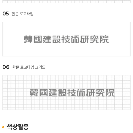
05
한문 로고타입
06
한문 로고타입 그리드
색상활용