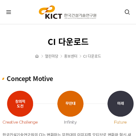
KICT뉴스
CI 다운로드
공지사항
포토뉴스
열린마당
홍보센터
CI 다운로드
보도자료
타기관소식
Concept Motive
홍보센터
기관홍보물
정기간행물
뉴스레터 신청/해지
CI 다운로드
자료실
한국건설기술연구원의 CI는 변화하는 무한대의 이미지를 모티브로 변화와 혁신,새