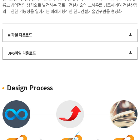
열린 KICT
롭고 창의적인 생각으로 발전하는 국토ㆍ건설기술의 노하우를 창조해가며 건설산업
의 무한한 가능성을 열어가는 미래지향적인 한국건설기술연구원을 형상화
고객지원
입찰공고
채용공고
AI파일 다운로드
클린 KICT
JPG파일 다운로드
연구부정행위 신고센터
화재안전 불법건축자재신고
작업중지 요청제
Design Process
윤리경영
윤리헌장
수의계약 현황
부패징계현황
윤리위반신고센터