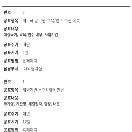
이용방법안내
국
공공데이터목록
번호
2
제
공표항목
개도국 공무원 교육/연수 추진 목록
기
출연연 경영공시
술
공표내용
협
대상국가, 교육/연수 내용, 사업기간
력
감사결과및사례
공표주기
매년
현
황
공표시기
2월
목
감사결과
공표방법
홈페이지
록
담당부서
대외협력실
기부금 운용현황
번호
1
공표항목
해외기관 MOU 체결 현황
공표내용
국가명, 기관명, 체결일자, 명칭, 내용
공표주기
매년
공표시기
12월
공표방법
홈페이지