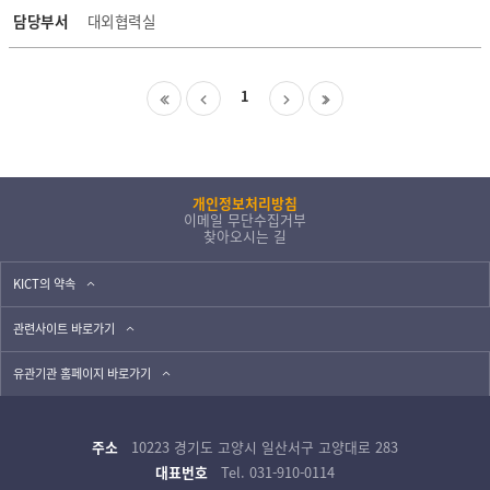
담당부서
대외협력실
1
개인정보처리방침
이메일 무단수집거부
찾아오시는 길
KICT의 약속
관련사이트 바로가기
유관기관 홈페이지 바로가기
주소
10223 경기도 고양시 일산서구 고양대로 283
대표번호
Tel. 031-910-0114