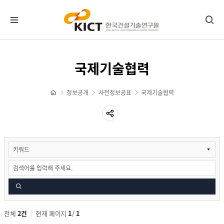
정보공개제도안내
국제기술협력
사전정보공표
정보공개
사전정보공표
국제기술협력
예산재무정보
계약정보
연구정보
검
건설기술정책
색
건설품질·인/지정
국제기술협력
기타
공공데이터개방
전체
2건
현재 페이지
1
/
1