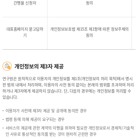
간행물 신청자
동의
정
정
정
보
보
보
파
파
파
일
일
일
대표홈페이지 묻고답하
개인정보보호법 제15조 제1항에 따른 정보주체의
의
의
의
기
동의
운
운
명
영
영
칭,
근
근
개
거
거
인
,
,
정
개인정보의 제3자 제공
개
개
보
인
인
파
정
정
일
연구원은 원칙적으로 이용자의 개인정보를 제1조(개인정보의 처리 목적)에서 명시
보
보
의
한 범위 내에서 처리하며, 이용자의 사전 동의 없이는 본래의 범위를 초과하여 처리
파
파
운
하거나 제3자에게 제공하지 않습니다. 단, 다음의 경우에는 개인정보를 처리할 수
일
일
영
있습니다.
에
에
근
기
기
거,
이용자가 사전에 제3자 제공 및 공개에 동의한 경우
록
록
개
법령 등에 의해 제공이 요구되는 경우
되
되
인
는
는
정
서비스의 제공에 관한 계약의 이행을 위하여 필요한 개인정보로서 경제적/기술적
개
개
보
인 사유로 통상적인 동의를 받는 것이 현저히 곤란한 경우