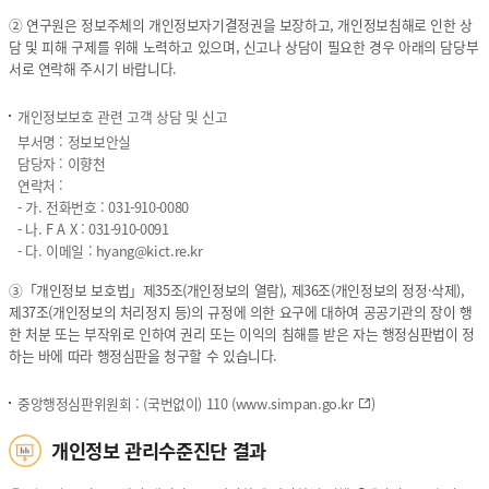
보
서
보
명,
② 연구원은 정보주체의 개인정보자기결정권을 보장하고, 개인정보침해로 인한 상
호
성
담 및 피해 구제를 위해 노력하고 있으며, 신고나 상담이 필요한 경우 아래의 담당부
및
명,
서로 연락해 주시기 바랍니다.
고
연
충
락
개인정보보호 관련 고객 상담 및 신고
처
처),
부서명 : 정보보안실
리
개
담당자 : 이향천
담
인
연락처 :
당
정
- 가. 전화번호 :
031-910-0080
자
보
- 나. F A X : 031-910-0091
에
보
- 다. 이메일 :
hyang@kict.re.kr
관
호
한
및
③「개인정보 보호법」제35조(개인정보의 열람), 제36조(개인정보의 정정·삭제),
정
고
제37조(개인정보의 처리정지 등)의 규정에 의한 요구에 대하여 공공기관의 장이 행
보
충
한 처분 또는 부작위로 인하여 권리 또는 이익의 침해를 받은 자는 행정심판법이 정
처
하는 바에 따라 행정심판을 청구할 수 있습니다.
리
담
중앙행정심판위원회 : (국번없이) 110 (
www.simpan.go.kr
)
당
자
개인정보 관리수준진단 결과
(부
서