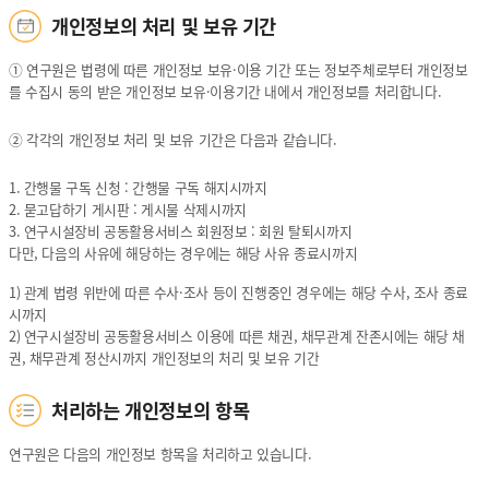
적
적
정
개인정보의 처리 및 보유 기간
,
,
보
처
처
파
① 연구원은 법령에 따른 개인정보 보유·이용 기간 또는 정보주체로부터 개인정보
리
리
일
를 수집시 동의 받은 개인정보 보유·이용기간 내에서 개인정보를 처리합니다.
하
하
의
는
는
명
② 각각의 개인정보 처리 및 보유 기간은 다음과 같습니다.
개
개
칭,
인
인
개
1. 간행물 구독 신청 : 간행물 구독 해지시까지
정
정
인
2. 묻고답하기 게시판 : 게시물 삭제시까지
보
보
정
3. 연구시설장비 공동활용서비스 회원정보 : 회원 탈퇴시까지
의
의
보
다만, 다음의 사유에 해당하는 경우에는 해당 사유 종료시까지
항
항
파
목
목
일
1) 관계 법령 위반에 따른 수사·조사 등이 진행중인 경우에는 해당 수사, 조사 종료
,
,
의
시까지
개
개
처
2) 연구시설장비 공동활용서비스 이용에 따른 채권, 채무관계 잔존시에는 해당 채
인
인
리
권, 채무관계 정산시까지 개인정보의 처리 및 보유 기간
정
정
목
보
보
적,
처리하는 개인정보의 항목
의
의
처
처
처
리
리
리
하
연구원은 다음의 개인정보 항목을 처리하고 있습니다.
및
및
는