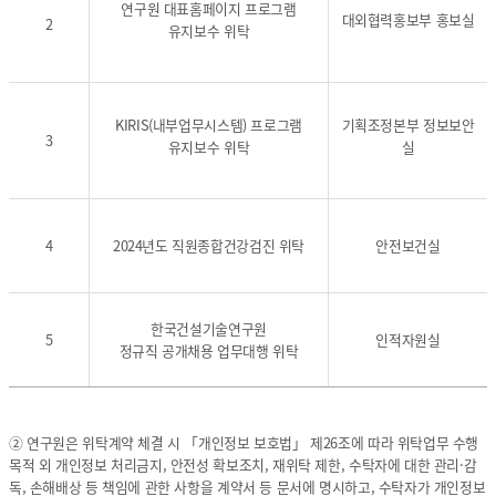
연구원 대표홈페이지 프로그램
무
무
탁-
대외협력홍보부 홍보실
2
유지보수 위탁
위
위
위
탁
탁
탁
명
명
하
,
,
는
KIRIS(내부업무시스템) 프로그램
기획조정본부 정보보안
위
위
개
3
유지보수 위탁
실
탁
탁
인
부
부
정
서
서
보
,
,
파
수
수
일,
4
2024년도 직원종합건강검진 위탁
안전보건실
탁
탁
위
기
기
탁
관
관
하
,
,
는
한국건설기술연구원
5
인적자원실
계
계
개
정규직 공개채용 업무대행 위탁
약
약
인
기
기
정
간
에
보
에
관
의
② 연구원은 위탁계약 체결 시 「개인정보 보호법」 제26조에 따라 위탁업무 수행
관
한
항
목적 외 개인정보 처리금지, 안전성 확보조치, 재위탁 제한, 수탁자에 대한 관리·감
한
정
목,
독, 손해배상 등 책임에 관한 사항을 계약서 등 문서에 명시하고, 수탁자가 개인정보