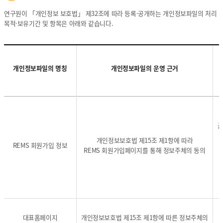
연구원이 「개인정보 보호법」 제32조에 따라 등록·공개하는 개인정보파일의 처리
목적·보유기간 및 항목은 아래와 같습니다.
개인정보파일의 명칭
개인정보파일의 운영 근거
-
-
개
개
개
인
인
인
정
근
정
정
보
개인정보보호법 제15조 제1항에 따라
보
보
파
REMS 회원가입 정보
REMS 회원가입페이지를 통해 정보주체의 동의
파
파
일
일
일
등
의
의
록
명
명
현
칭
칭
황
,
,
-
개
개
개
대표홈페이지
개인정보보호법 제15조 제1항에 따른 정보주체의
인
인
인