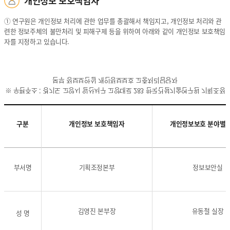
개인정보 보호책임자
① 연구원은 개인정보 처리에 관한 업무를 총괄해서 책임지고, 개인정보 처리와 관
련한 정보주체의 불만처리 및 피해구제 등을 위하여 아래와 같이 개인정보 보호책임
자를 지정하고 있습니다.
본부 정보보안실 개인정보보호 고충처리담당자
※ 우편주소 : 경기도 고양시 일산서구 고양대로 283 한국건설기술연구원 기획조정
구분
개인정보 보호책임자
개인정보보호 분야별 
-
개
구
인
부서명
기획조정본부
정보보안실
분
정
,
보
개
보
인
호
김영진 본부장
유동철 실장
성 명
정
책
보
임