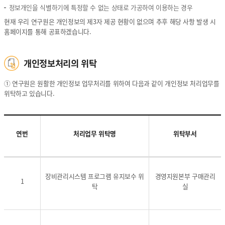
인
인
파
정보개인을 식별하기에 특정할 수 없는 상태로 가공하여 이용하는 경우
정
정
일
현재 우리 연구원은 개인정보의 제3자 제공 현황이 없으며 추후 해당 사항 발생 시
보
보
에
홈페이지를 통해 공표하겠습니다.
의
의
기
항
항
록
목
목
되
개인정보처리의 위탁
,
,
는
개
개
개
① 연구원은 원활한 개인정보 업무처리를 위하여 다음과 같이 개인정보 처리업무를
인
인
인
위탁하고 있습니다.
정
정
정
보
보
보
의
의
의
보
보
항
연번
처리업무 위탁명
위탁부서
유
유
목,
기
기
개
간
간
인
-
-
개
에
에
정
연
연
인
관
관
보
장비관리시스템 프로그램 유지보수 위
경영지원본부 구매관리
1
번
번
정
한
한
의
탁
실
,
,
보
정
정
보
처
처
처
보
보
유
리
리
리
기
업
업
위
간