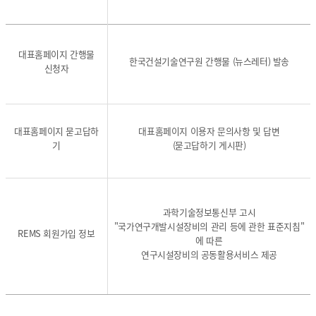
-
-
개
개
개
인
대표홈페이지 간행물
인
인
정
한국건설기술연구원 간행물 (뉴스레터) 발송
신청자
정
정
보
보
보
의
파
파
처
일
일
리
의
의
목
대표홈페이지 묻고답하
대표홈페이지 이용자 문의사항 및 답변
명
명
적,
기
(묻고답하기 게시판)
칭
칭
항
,
,
목,
개
개
처
인
인
리
과학기술정보통신부 고시
정
정
및
"국가연구개발시설장비의 관리 등에 관한 표준지침"
보
보
보
REMS 회원가입 정보
에 따른
파
파
유
연구시설장비의 공동활용서비스 제공
일
일
기
의
의
간
처
처
-
리
리
개
목
목
인