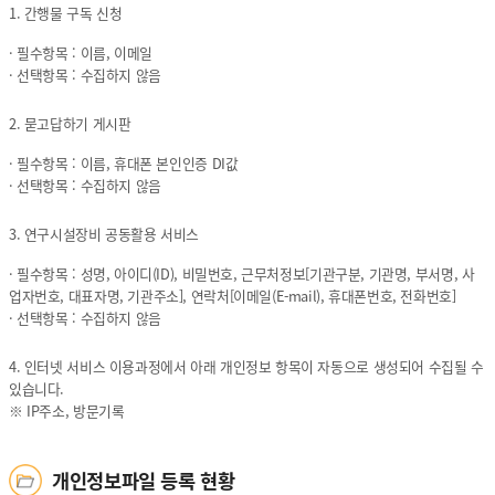
보
보
개
1. 간행물 구독 신청
유
유
인
기
기
정
· 필수항목 : 이름, 이메일
간
간
보
· 선택항목 : 수집하지 않음
에
에
의
관
관
항
2. 묻고답하기 게시판
한
한
목,
정
정
개
· 필수항목 : 이름, 휴대폰 본인인증 DI값
보
보
인
· 선택항목 : 수집하지 않음
정
보
3. 연구시설장비 공동활용 서비스
의
처
· 필수항목 : 성명, 아이디(ID), 비밀번호, 근무처정보[기관구분, 기관명, 부서명, 사
리
업자번호, 대표자명, 기관주소], 연락처[이메일(E-mail), 휴대폰번호, 전화번호]
및
· 선택항목 : 수집하지 않음
보
유
4. 인터넷 서비스 이용과정에서 아래 개인정보 항목이 자동으로 생성되어 수집될 수
기
있습니다.
간
※ IP주소, 방문기록
개인정보파일 등록 현황