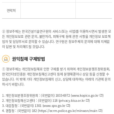
보
자
호
(부
연락처
책
서
임
명,
자
성
,
명,
② 정보주체는 한국건설기술연구원의 서비스(또는 사업)를 이용하시면서 발생한 모
개
연
든 개인정보보호 관련 문의, 불만처리, 피해구제 등에 관한 사항을 개인정보 보호책
인
락
임자 및 담당부서로 문의할 수 있습니다. 연구원은 정보주체의 문의에 대해 지체없
정
처),
이 답변 및 처리해드릴 것입니다.
보
개
보
인
권익침해 구제방법
호
정
분
보
야
보
① 정보주체는 개인정보침해로 인한 구제를 받기 위하여 개인정보분쟁조정위원회,
별
호
한국인터넷진흥원 개인정보침해신고센터 등에 분쟁해결이나 상담 등을 신청할 수
책
분
있습니다. 이 밖에 기타 개인정보침해의 신고, 상담에 대하여는 아래의 기관에 문의
임
야
하시기 바랍니다.
자
별
,
책
1. 개인정보분쟁조정위원회 : (국번없이) 1833-6972 (
www.kopico.go.kr
)
개
임
2. 개인정보침해신고센터 : (국번없이) 118 (
privacy.kisa.or.kr
)
인
자
3. 대검찰청 : (국번없이) 1301 (
www.spo.go.kr
)
정
(부
4. 경찰청 : (국번없이) 182 (
https://ecrm.police.go.kr/minwon/main
)