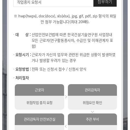
첨부하기
작업중지 요청서
열린 KICT
업
중
※ hwp(hwpx), doc(docx), xls(xlsx), jpg, gif, pdf, zip 형식의 파일
지
고객지원
만 첨부 가능합니다(최대 20MB).
요
입찰공고
청
채용공고
서
대
상 :
산업안전보건법에 따른 한국건설기술연구원 사업장내
첨
모든 근로자
(연구활동종사자, 수급인 및 이해관계자 포
클린 KICT
부
함)
요청시기 :
근로자가 자신의 업무와 관련된 위급한 상황이 발생하였
연구부정행위 신고센터
거나 발생할 우려가 있는 경우
화재안전 불법건축자재신고
요청방법 :
전화 또는 신청서 접수 / 신청서 양식
작업중지 요청제
처리절차
윤리경영
근로자
관리감독자
윤리헌장
위험작업 중지
요청
위험요인 확인
수의계약 현황
부패징계현황
윤리위반신고센터
관리감독자
안전보건실
주관 부서