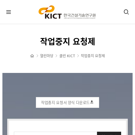
KICT뉴스
작업중지 요청제
공지사항
포토뉴스
열린마당
클린 KICT
작업중지 요청제
보도자료
타기관소식
홍보센터
기관홍보물
작업중지 요청서 양식 다운로드
정기간행물
뉴스레터 신청/해지
CI 다운로드
자료실
작